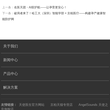
上一条：
名医天团・AI双护航——让孕育更安心！
下一条：
破局者来了！哈工大（深圳）智能学部 × 京柏医疗——构建孕产健康智
能防护网
关于我们
新闻中心
产品中心
解决方案
友情链接：
天使医生官方网站
京柏天猫专营店
AngelSounds 天使之
音旗舰店