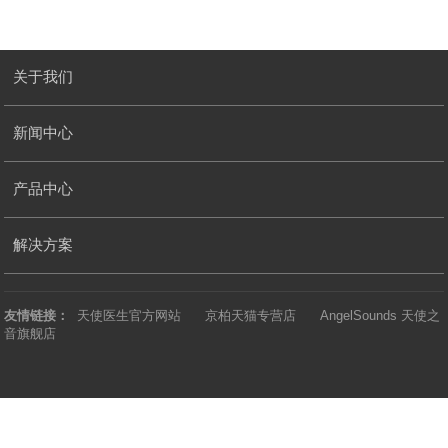
关于我们
新闻中心
产品中心
解决方案
友情链接：
天使医生官方网站
京柏天猫专营店
AngelSounds 天使之
音旗舰店